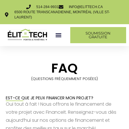
514-284-9931
INFO@ELITTECH.CA
6500 ROUTE TRANSCANADIENNE, MONTRÉAL (VILLE ST-
LAURENT)
SOUMISSION
GRATUITE
FAQ
(QUESTIONS FRÉQUEMMENT POSÉES)
EST-CE QUE JE PEUX FINANCER MON PROJET?
Oui tout à fait ! Nous offrons le financement de
votre projet avec FinanceIt. Renseignez-vous dès
aujourd’hui sur nos options de financement et
profiter des meilleurs taux sur le marché!